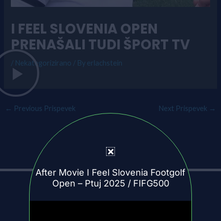
I FEEL SLOVENIA OPEN
PRENAŠALI TUDI ŠPORT TV
/
Nekategorizirano
/ By
erlachstein
←
Previous Prispevek
Next Prispevek
→
After Movie I Feel Slovenia Footgolf
Open – Ptuj 2025 / FIFG500