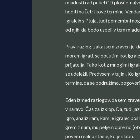
mladosti rad pekel CD plošče, najve
hoditi na četrtkove termine. Vendar 
igralcih s Ptuja, tudi pomembni nog
od njih, da bodo uspeli v tem mlade
Pravi razlog, zakaj sem zraven je,
morem igrati, se počutim kot igrale
prijatelja. Tako kot z mnogimi igra
se udeležil. Predvsem v tujini. Ko 
termine, da se podružimo, pogovor
Eden izmed razlogov, da sem zraven, j
v naravo. Čas za izklop. Da, tudi jaz
igro, analiziram, kam je igralec pos
grem z njim, mu peljem opremo (obes
povem realno stanje, ko je slabo.