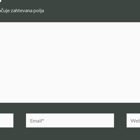
čuje zahtevana polja
Email*
Websi