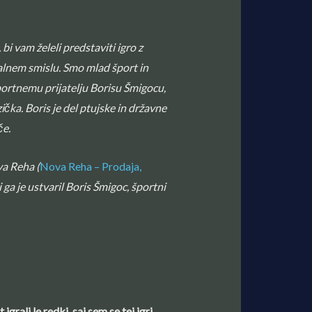
bi vam želeli predstaviti igro z
valnem smislu. Smo mlad šport in
portnemu prijatelju Borisu Šmigocu,
ička. Boris je del ptujske in državne
če.
va Reha (
Nova Reha – Prodaja,
i ga je ustvaril Boris Šmigoc, športni
grali le redki, saj sem se tej igri