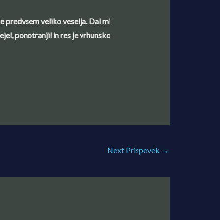
 je predvsem veliko veselja. Dal mi
el, ponotranjil in res je vrhunsko
Next Prispevek
→