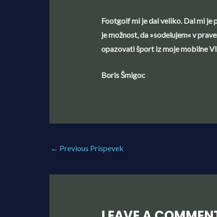
Footgolf mi je dal veliko. Dal mi je
je možnost, da »sodelujem« v pravem
opazovati šport iz moje mobilne VI
Boris Šmigoc
←
Previous Prispevek
LEAVE A COMMEN