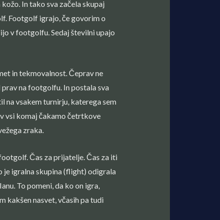
 kožo. In tako sva začela skupaj
lf. Footgolf igrajo, če govorim o
jo v footgolfu. Sedaj številni upajo
omet in tekmovalnost. Čeprav ne
prav na footgolfu. In postala sva
til na vsakem turnirju, katerega sem
prav vsi komaj čakamo četrtkove
vežega zraka.
ootgolf. Čas za prijatelje. Čas za iti
 je igralna skupina (flight) odigrala
Ianu. To pomeni, da ko on igra,
m kakšen nasvet, včasih pa tudi