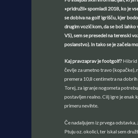
»pridružil« spomladi 2018, ko je vse
se dobiva na golf igrišču, kjer bodo 
drugim vozičkom, da se boš lahko vo
VS), sem se presedel na terenski vo
poslanstvo). In tako se je začela 
Kaj pravzaprav je footgolf?
Hibrid 
čevlje za umetno travo (kopačke), n
premera 10,8 centimetra na dobrih 
Torej, za igranje nogometa potrebuj
postavljen realno. Cilj igre je enak
primeru nevihte.
Če nadaljujem iz prvega odstavka, 
Ptuju oz. okolici, ter iskal sem družb