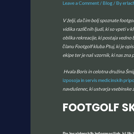
Leave a Comment
/
Blog
/ By
erlac
V želji, da čim bolj spoznate footgo
vidika različnih ljudi, ki so vpeti
oblika rekreacije, ki postaja vedno
članu Footgolf kluba Ptuj, ki je opi
ekipe ter je naš vzornik, ki nas zna p
Hvala Boris in celotna družina Šmig
izposoja in servis medicinskih pr
navdušenec, ki ustvarja vsebinske 
FOOTGOLF SK
Po insajderskih informacijah, ki jih 