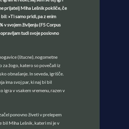
me prijatelj Miha Lešnik pokliče, če
 bil: »Ti samo pridi, pa z enim
% v svojem življenju (F5 Corpus
r opravljam tudi svoje poslovno
 nogavice (štucne), nogometne
o za žogo, katero so povečali iz
ko obnašanje. In seveda, igrišče.
ima svoj par, ki naj bi bil
ahko igra v vsakem vremenu, razen v
 začel ponovno živeti v prelepem
je bil Miha Lešnik, kateri mi je v