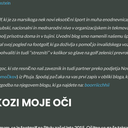
hstein
lf, ki je za marsikoga nek novi eksotični šport in muha enodnevnica, 
 v klubski, nacionalni in mednarodni nivo v organizacijskem in tekmo
 bolj prisotna doma in v tujini. Uvodni blog smo namenili našemu š
sal svoj pogled na footgolf, ki ga doživlja s pomočjo invalidskega voz
ohvaliti in tudi “strezniti” v kolikor so glave na golf zelenici prevro
oc, ki ste resnično naš zaveznik in tudi partner preko podjetja No
ipomočkov
)
iz Ptuja. Spodaj pa čaka na vas prvi zapis v obliki bloga, k
zgodba na njegovem blogu, ki ga najdete na:
boorriicchhii
OZI MOJE OČI
imam, se je footgolf na Ptuju začel leta 2015. Očitno so ga še takrat i