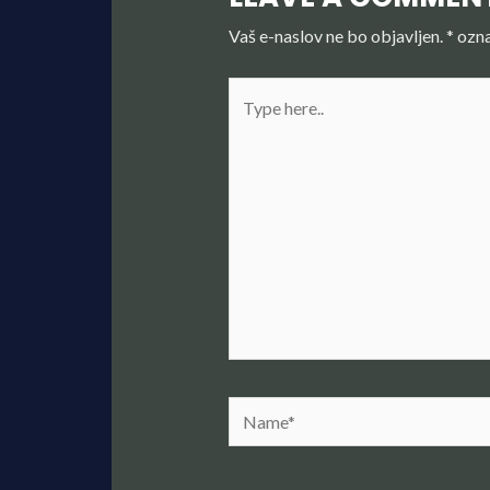
Vaš e-naslov ne bo objavljen.
*
ozna
Type
here..
Name*