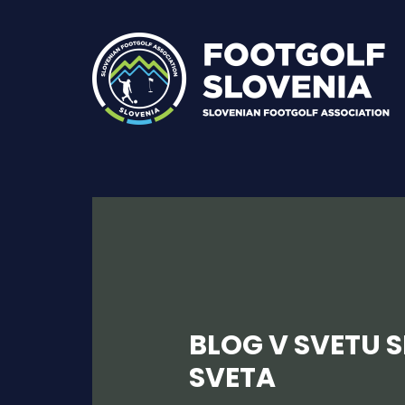
Skip
to
content
BLOG V SVETU 
SVETA