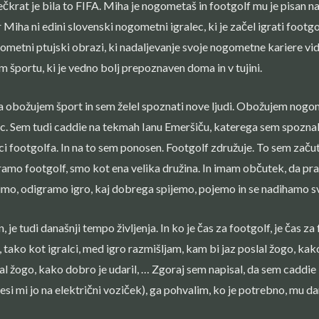
čkrat je bila to FIFA. Miha je nogometaš in footgolf mu je pisan na
Miha ni edini slovenski nogometni igralec, ki je začel igrati footgo
ometni ptujski obrazi, ki nadaljevanje svoje nogometne kariere vidi
m športu, ki je vedno bolj prepoznaven doma in v tujini.
 da obožujem šport in sem želel spoznati nove ljudi. Obožujem nog
c. Sem tudi caddie na tekmah Ianu Emeršiču, katerega sem spoznal 
lci footgolfa. In na to sem ponosen. Footgolf združuje. To sem začu
igramo footgolf, smo kot ena velika družina. In imam občutek, da 
imo, odigramo igro, kaj dobrega spijemo, pojemo in se nadihamo s
e tudi današnji tempo življenja. In ko je čas za footgolf, je čas za f
, tako kot igralci, med igro razmišljam, kam bi jaz poslal žogo, kako
lal žogo, kako dobro je udaril, … Zgoraj sem napisal, da sem caddie 
i mi jo na električni voziček), ga pohvalim, ko je potrebno, mu da