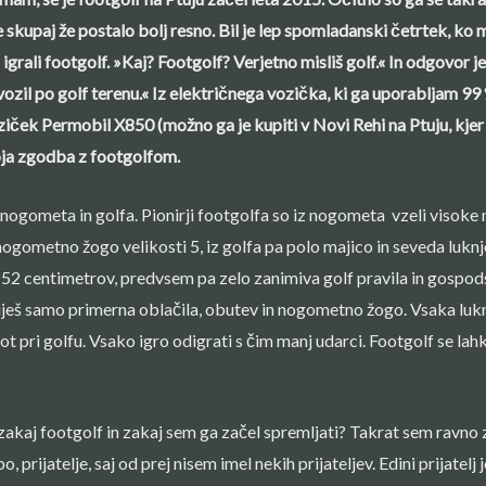
 skupaj že postalo bolj resno. Bil je lep spomladanski četrtek, ko 
igrali footgolf. »Kaj? Footgolf? Verjetno misliš golf.« In odgovor je
zil po golf terenu.« Iz električnega vozička, ki ga uporabljam 99 
ziček Permobil X850 (možno ga je kupiti v Novi Rehi na Ptuju, kje
moja zgodba z footgolfom.
nogometa in golfa. Pionirji footgolfa so iz nogometa vzeli visoke
ogometno žogo velikosti 5, iz golfa pa polo majico in seveda luknj
52 centimetrov, predvsem pa zelo zanimiva golf pravila in gospods
eš samo primerna oblačila, obutev in nogometno žogo. Vsaka luknja 
 kot pri golfu. Vsako igro odigrati s čim manj udarci. Footgolf se l
zakaj footgolf in zakaj sem ga začel spremljati? Takrat sem ravno
o, prijatelje, saj od prej nisem imel nekih prijateljev. Edini prijatelj 