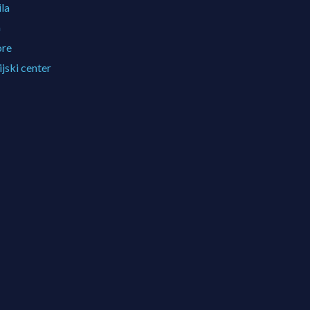
ila
G
re
jski center